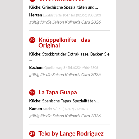
Küche:
Griechische Spezialitäten und ...
Herten
Ewaldstraße 104 / Tel.
(02366) 9303203
gültig für die Saison Kulinaris Card 2026
Knüppelknifte - das
29
Original
Küche:
Stockbrot der Extraklasse. Backen Sie
...
Bochum
Quellenweg 3 / Tel.
(0234) 96643306
gültig für die Saison Kulinaris Card 2026
La Tapa Guapa
29
Küche:
Spanische Tapas-Spezialitäten ...
Kamen
Markt 6 / Tel.
(02307) 9731873
gültig für die Saison Kulinaris Card 2026
Teko by Lange Rodriguez
29