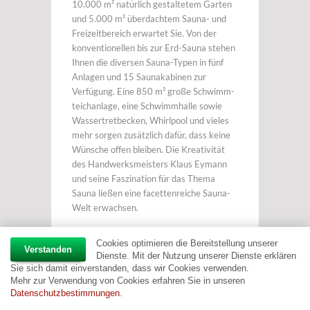
10.000 m² natürlich gestaltetem Garten
und 5.000 m² überdachtem Sauna- und
Freizeitbereich erwartet Sie. Von der
konventionellen bis zur Erd-Sauna stehen
Ihnen die diversen Sauna-Typen in fünf
Anlagen und 15 Saunakabinen zur
Verfügung. Eine 850 m² große Schwimm-
teichanlage, eine Schwimmhalle sowie
Wassertretbecken, Whirlpool und vieles
mehr sorgen zusätzlich dafür, dass keine
Wünsche offen bleiben. Die Kreativität
des Handwerksmeisters Klaus Eymann
und seine Faszination für das Thema
Sauna ließen eine facettenreiche Sauna-
Welt erwachsen.
Cookies optimieren die Bereitstellung unserer
Verstanden
Eymann-Sauna
Dienste. Mit der Nutzung unserer Dienste erklären
Gropiusstraße 4
Sie sich damit einverstanden, dass wir Cookies verwenden.
arrow_upward
48163 Münster
Mehr zur Verwendung von Cookies erfahren Sie in unseren
Datenschutzbestimmungen
.
Tel.: (02501) 5777
www.eymann-sauna.de