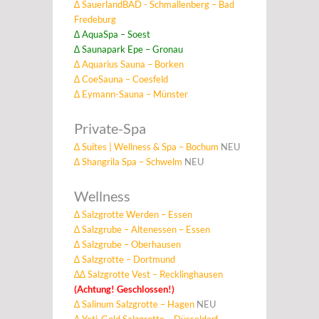
∆ SauerlandBAD - Schmallenberg – Bad
Fredeburg
∆ AquaSpa – Soest
∆ Saunapark Epe – Gronau
∆ Aquarius Sauna – Borken
∆ CoeSauna – Coesfeld
∆ Eymann-Sauna – Münster
Private-Spa
∆ Suites | Wellness & Spa – Bochum
NEU
∆ Shangrila Spa – Schwelm
NEU
Wellness
∆ Salzgrotte Werden – Essen
∆ Salzgrube – Altenessen – Essen
∆ Salzgrube – Oberhausen
∆ Salzgrotte – Dortmund
∆∆ Salzgrotte Vest – Recklinghausen
(Achtung! Geschlossen!)
∆
Salinum Salzgrotte – Hagen
NEU