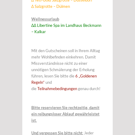
∆
Yeti-Gold Salzgrotte
– Düsseldorf
∆ Salzgrotte – Dülmen
Wellnessurlaub
∆∆ Libertine Spa im Landhaus Beckmann
– Kalkar
Mit den Gutscheinen soll in Ihrem Alltag
mehr Wohlbefinden einkehren. Damit
Missverständnisse nicht zu einer
unnötigen Schmälerung der Erholung
führen, lesen Sie bitte die
6 „Goldenen
Regeln“
und
die
Teilnahmebedingungen
genau durch!
Bitte reservieren Sie rechtzeitig, damit
ein reibungsloser Ablauf gewährleistet
ist
.
Und vergessen Sie bitte nicht
:
Jeder