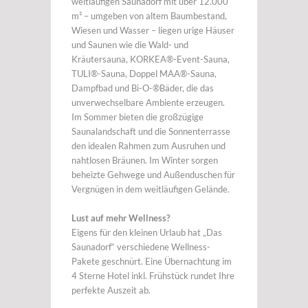
weitläufigen Saunadorf mit über 12.000
m² – umgeben von altem Baumbestand,
Wiesen und Wasser – liegen urige Häuser
und Saunen wie die Wald- und
Kräutersauna, KORKEA®-Event-Sauna,
TULI®-Sauna, Doppel MAA®-Sauna,
Dampfbad und Bi-O-®Bäder, die das
unverwechselbare Ambiente erzeugen.
Im Sommer bieten die großzügige
Saunalandschaft und die Sonnenterrasse
den idealen Rahmen zum Ausruhen und
nahtlosen Bräunen. Im Winter sorgen
beheizte Gehwege und Außenduschen für
Vergnügen in dem weitläufigen Gelände.
Lust auf mehr Wellness?
Eigens für den kleinen Urlaub hat „Das
Saunadorf“ verschiedene Wellness-
Pakete geschnürt. Eine Übernachtung im
4 Sterne Hotel inkl. Frühstück rundet Ihre
perfekte Auszeit ab.