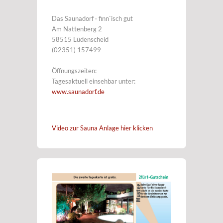
Das Saunadorf · finn`isch gut
Am Nattenberg 2
58515 Lüdenscheid
(02351) 157499
Öffnungszeiten:
Tagesaktuell einsehbar unter:
www.saunadorf.de
Video zur Sauna Anlage hier klicken