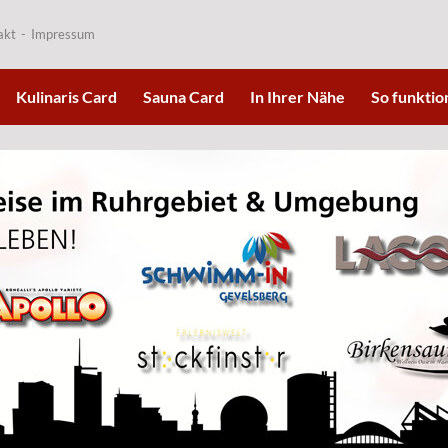
akt
Impressum
Kulinaris Card
Sauna Card
In Ihrer Nähe
So funktion