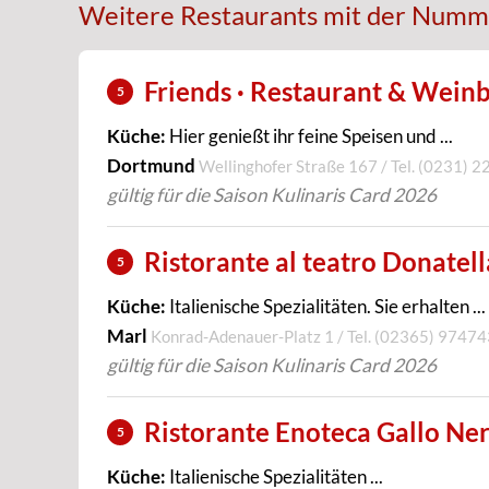
Weitere Restaurants mit der Numm
Friends · Restaurant & Wein
5
Küche:
Hier genießt ihr feine Speisen und ...
Dortmund
Wellinghofer Straße 167 / Tel.
(0231) 2
gültig für die Saison Kulinaris Card 2026
Ristorante al teatro Donatell
5
Küche:
Italienische Spezialitäten. Sie erhalten ...
Marl
Konrad-Adenauer-Platz 1 / Tel.
(02365) 97474
gültig für die Saison Kulinaris Card 2026
Ristorante Enoteca Gallo Ner
5
Küche:
Italienische Spezialitäten ...