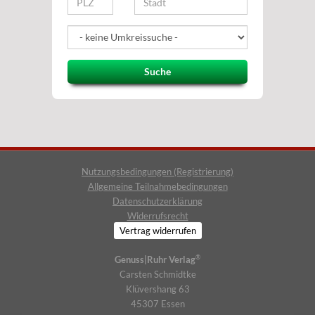
Suche
Nutzungsbedingungen (Registrierung)
Allgemeine Teilnahmebedingungen
Datenschutzerklärung
Widerrufsrecht
Vertrag widerrufen
®
Genuss|Ruhr Verlag
Carsten Schmidtke
Klüvershang 63
45307 Essen