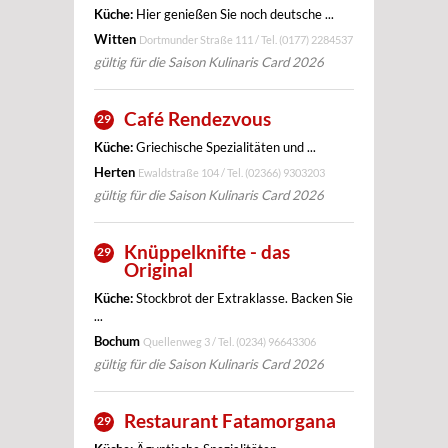
Küche:
Hier genießen Sie noch deutsche ...
Witten
Dortmunder Straße 111 / Tel.
(0177) 2284537
gültig für die Saison Kulinaris Card 2026
Café Rendezvous
29
Küche:
Griechische Spezialitäten und ...
Herten
Ewaldstraße 104 / Tel.
(02366) 9303203
gültig für die Saison Kulinaris Card 2026
Knüppelknifte - das
29
Original
Küche:
Stockbrot der Extraklasse. Backen Sie
...
Bochum
Quellenweg 3 / Tel.
(0234) 96643306
gültig für die Saison Kulinaris Card 2026
Restaurant Fatamorgana
29