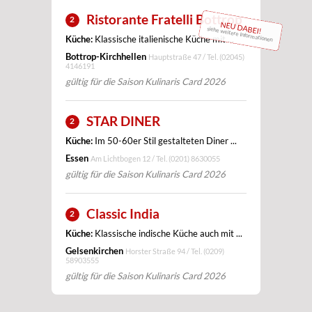
Ristorante Fratelli Bottrop
2
NEU DABEI!
siehe weitere Informationen
Küche:
Klassische italienische Küche mit ...
Bottrop-Kirchhellen
Hauptstraße 47 / Tel.
(02045)
4146191
gültig für die Saison Kulinaris Card 2026
STAR DINER
2
Küche:
Im 50-60er Stil gestalteten Diner ...
Essen
Am Lichtbogen 12 / Tel.
(0201) 8630055
gültig für die Saison Kulinaris Card 2026
Classic India
2
Küche:
Klassische indische Küche auch mit ...
Gelsenkirchen
Horster Straße 94 / Tel.
(0209)
58903555
gültig für die Saison Kulinaris Card 2026