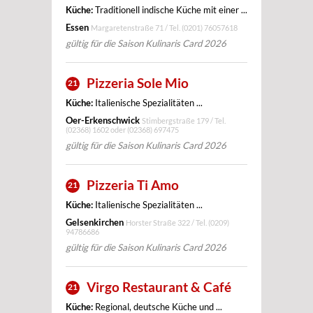
Küche:
Traditionell indische Küche mit einer ...
Essen
Margaretenstraße 71 / Tel.
(0201) 76057618
gültig für die Saison Kulinaris Card 2026
Pizzeria Sole Mio
21
Küche:
Italienische Spezialitäten ...
Oer-Erkenschwick
Stimbergstraße 179 / Tel.
(02368) 1602 oder (02368) 697475
gültig für die Saison Kulinaris Card 2026
Pizzeria Ti Amo
21
Küche:
Italienische Spezialitäten ...
Gelsenkirchen
Horster Straße 322 / Tel.
(0209)
94786686
gültig für die Saison Kulinaris Card 2026
Virgo Restaurant & Café
21
Küche:
Regional, deutsche Küche und ...