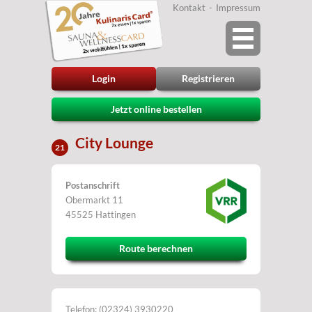
Kontakt
Impressum
Login
Registrieren
Jetzt online bestellen
City Lounge
21
Postanschrift
Obermarkt 11
45525 Hattingen
Route berechnen
Telefon: (02324) 3930220