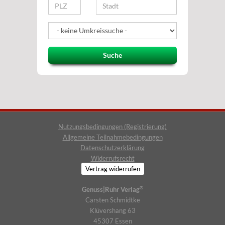
Suche
Nutzungsbedingungen (Registrierung)
Allgemeine Teilnahmebedingungen
Datenschutzerklärung
Widerrufsrecht
Vertrag widerrufen
®
Genuss|Ruhr Verlag
Carsten Schmidtke
Klüvershang 63
45307 Essen