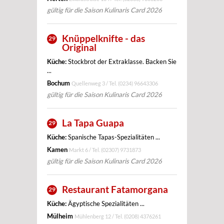
gültig für die Saison Kulinaris Card 2026
Knüppelknifte - das
29
Original
Küche:
Stockbrot der Extraklasse. Backen Sie
...
Bochum
Quellenweg 3 / Tel.
(0234) 96643306
gültig für die Saison Kulinaris Card 2026
La Tapa Guapa
29
Küche:
Spanische Tapas-Spezialitäten ...
Kamen
Markt 6 / Tel.
(02307) 9731873
gültig für die Saison Kulinaris Card 2026
Restaurant Fatamorgana
29
Küche:
Ägyptische Spezialitäten ...
Mülheim
Mühlenberg 12 / Tel.
(0208) 4376261