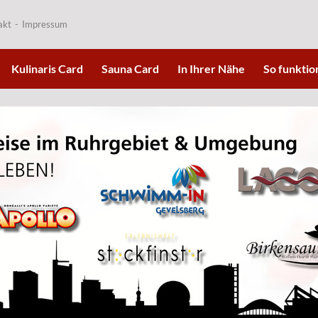
akt
Impressum
Kulinaris Card
Sauna Card
In Ihrer Nähe
So funktion