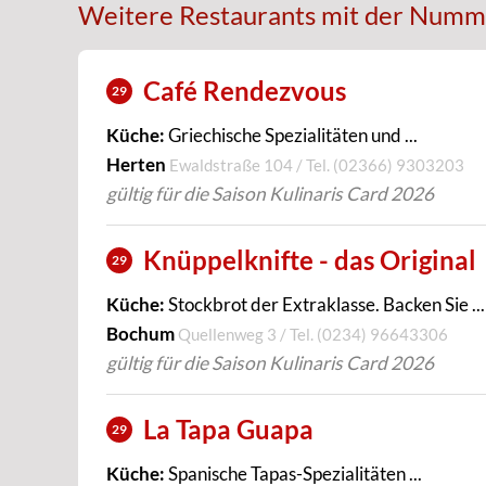
Weitere Restaurants mit der Numm
Café Rendezvous
29
Küche:
Griechische Spezialitäten und ...
Herten
Ewaldstraße 104 / Tel.
(02366) 9303203
gültig für die Saison Kulinaris Card 2026
Knüppelknifte - das Original
29
Küche:
Stockbrot der Extraklasse. Backen Sie ...
Bochum
Quellenweg 3 / Tel.
(0234) 96643306
gültig für die Saison Kulinaris Card 2026
La Tapa Guapa
29
Küche:
Spanische Tapas-Spezialitäten ...