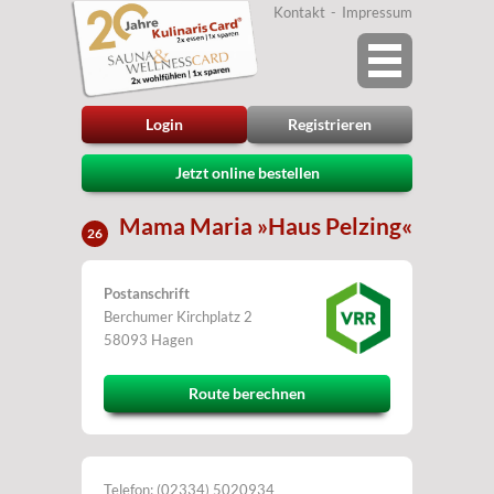
Kontakt
Impressum
Login
Registrieren
Jetzt online bestellen
Mama Maria »Haus Pelzing«
26
Postanschrift
Berchumer Kirchplatz 2
58093 Hagen
Route berechnen
Telefon: (02334) 5020934