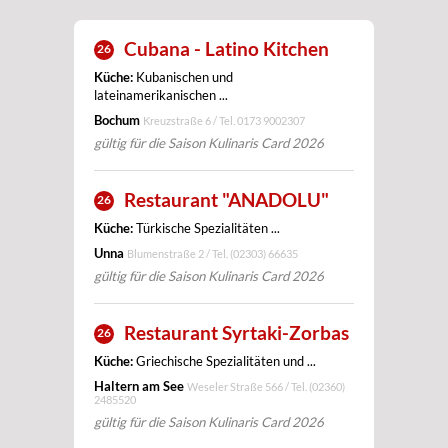
Cubana - Latino Kitchen
26
Küche:
Kubanischen und
lateinamerikanischen ...
Bochum
Kreuzstraße 6 / Tel.
0173 9002307
gültig für die Saison Kulinaris Card 2026
Restaurant "ANADOLU"
26
Küche:
Türkische Spezialitäten ...
Unna
Blumenstraße 2 / Tel.
(02303) 66635
gültig für die Saison Kulinaris Card 2026
Restaurant Syrtaki-Zorbas
26
Küche:
Griechische Spezialitäten und ...
Haltern am See
Weseler Straße 566 / Tel.
(02360)
2485520
gültig für die Saison Kulinaris Card 2026