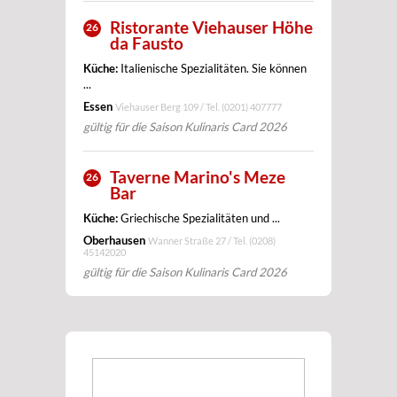
Ristorante Viehauser Höhe
26
da Fausto
Küche:
Italienische Spezialitäten. Sie können
...
Essen
Viehauser Berg 109 / Tel.
(0201) 407777
gültig für die Saison Kulinaris Card 2026
Taverne Marino's Meze
26
Bar
Küche:
Griechische Spezialitäten und ...
Oberhausen
Wanner Straße 27 / Tel.
(0208)
45142020
gültig für die Saison Kulinaris Card 2026