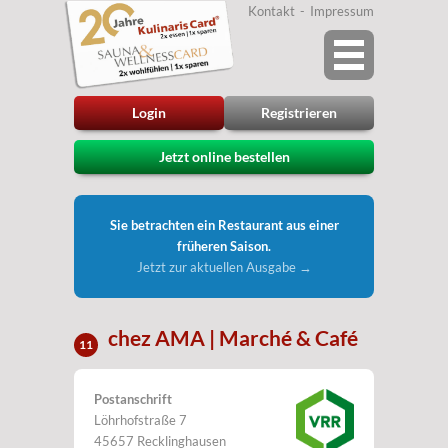
Kontakt
Impressum
Login
Registrieren
Jetzt online bestellen
Sie betrachten ein Restaurant aus einer
früheren Saison.
Jetzt zur aktuellen Ausgabe →
chez AMA | Marché & Café
11
Postanschrift
Löhrhofstraße 7
45657 Recklinghausen