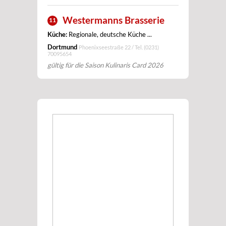
Westermanns Brasserie
11
Küche:
Regionale, deutsche Küche ...
Dortmund
Phoenixseestraße 22 / Tel.
(0231)
70095654
gültig für die Saison Kulinaris Card 2026