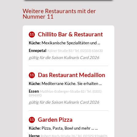
Weitere Restaurants mit der
Nummer 11
Chillito Bar & Restaurant
11
Küche:
Mexikanische Spezialitäten und ...
Ennepetal
Kölner Straße 83 / Tel.
(02333) 636630
gültig für die Saison Kulinaris Card 2026
Das Restaurant Medaillon
11
Küche:
Mediterrane Küche. Sie erhalten ...
Essen
Matthias-Erzberger-Straße 82 / Tel.
(0201)
8994993
gültig für die Saison Kulinaris Card 2026
Garden Pizza
11
Küche:
Pizza, Pasta, Bowl und mehr ... ...
Herne
Robert-Koch-Straße 26 / Tel.
(02325) 9764476