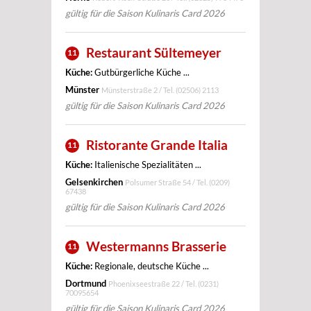
gültig für die Saison Kulinaris Card 2026
Restaurant Sültemeyer
11
Küche:
Gutbürgerliche Küche ...
Münster
Münsterstraße 2 / Tel.
(02506) 2113
gültig für die Saison Kulinaris Card 2026
Ristorante Grande Italia
11
Küche:
Italienische Spezialitäten ...
Gelsenkirchen
Polsumer Straße 54 / Tel.
(0209)
67438
gültig für die Saison Kulinaris Card 2026
Westermanns Brasserie
11
Küche:
Regionale, deutsche Küche ...
Dortmund
Phoenixseestraße 22 / Tel.
(0231)
70095654
gültig für die Saison Kulinaris Card 2026