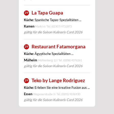
La Tapa Guapa
29
Küche:
Spanische Tapas-Spezialitäten ...
Kamen
Markt 6 / Tel.
(02307) 9731873
gültig für die Saison Kulinaris Card 2026
Restaurant Fatamorgana
29
Küche:
Ägyptische Spezialitäten ...
Mülheim
Mühlenberg 12 / Tel.
(0208) 4376261
gültig für die Saison Kulinaris Card 2026
Teko by Lange Rodriguez
29
Küche:
Erleben Sie eine kreative Fusion aus ...
Essen
Wegenerstraße 3 / Tel.
(0201) 9596930
gültig für die Saison Kulinaris Card 2026