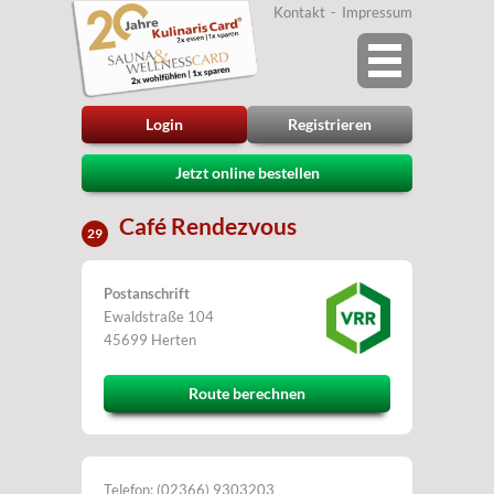
Kontakt
Impressum
Login
Registrieren
Jetzt online bestellen
Café Rendezvous
29
Postanschrift
Ewaldstraße 104
45699 Herten
Route berechnen
Telefon: (02366) 9303203