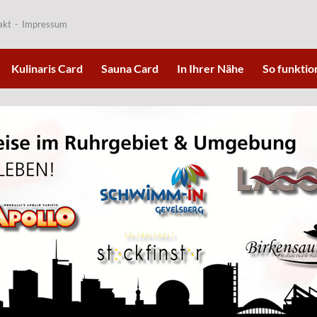
akt
Impressum
Kulinaris Card
Sauna Card
In Ihrer Nähe
So funktion