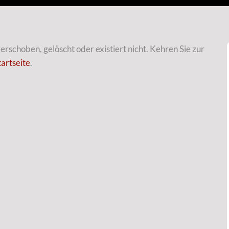
rschoben, gelöscht oder existiert nicht. Kehren Sie zur
tartseite
.