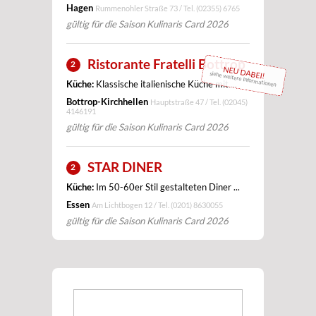
Hagen
Rummenohler Straße 73 / Tel.
(02355) 6765
gültig für die Saison Kulinaris Card 2026
Ristorante Fratelli Bottrop
2
NEU DABEI!
siehe weitere Informationen
Küche:
Klassische italienische Küche mit ...
Bottrop-Kirchhellen
Hauptstraße 47 / Tel.
(02045)
4146191
gültig für die Saison Kulinaris Card 2026
STAR DINER
2
Küche:
Im 50-60er Stil gestalteten Diner ...
Essen
Am Lichtbogen 12 / Tel.
(0201) 8630055
gültig für die Saison Kulinaris Card 2026