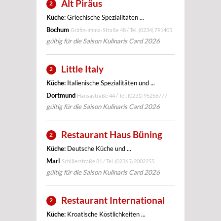
Alt Piräus
2
Küche:
Griechische Spezialitäten ...
Bochum
Gräfin-Imma-Straße 48 / Tel.
(0234) 791405
gültig für die Saison Kulinaris Card 2026
Little Italy
2
Küche:
Italienische Spezialitäten und ...
Dortmund
Hansastraße 44 / Tel.
(0231) 95256777
gültig für die Saison Kulinaris Card 2026
Restaurant Haus Büning
2
Küche:
Deutsche Küche und ...
Marl
Schillerstraße 81 / Tel.
(02365) 2002255
gültig für die Saison Kulinaris Card 2026
Restaurant International
2
Küche:
Kroatische Köstlichkeiten ...