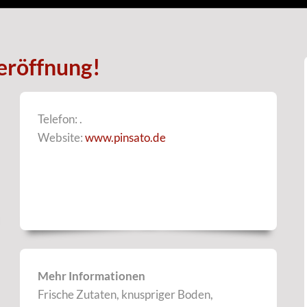
eröffnung!
Telefon: .
Website:
www.pinsato.de
Mehr Informationen
Frische Zutaten, knuspriger Boden,