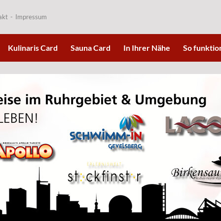
akt
Impressum
Kulinaris Card
Sauna Card
In Ihrer Nähe
So funktion