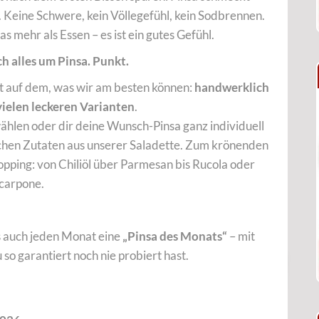
. Keine Schwere, kein Völlegefühl, kein Sodbrennen.
as mehr als Essen – es ist ein gutes Gefühl.
ch alles um Pinsa. Punkt.
egt auf dem, was wir am besten können:
handwerklich
 vielen leckeren Varianten
.
hlen oder dir deine Wunsch-Pinsa ganz individuell
schen Zutaten aus unserer Saladette. Zum krönenden
opping: von Chiliöl über Parmesan bis Rucola oder
carpone.
ns auch jeden Monat eine
„Pinsa des Monats“
– mit
so garantiert noch nie probiert hast.