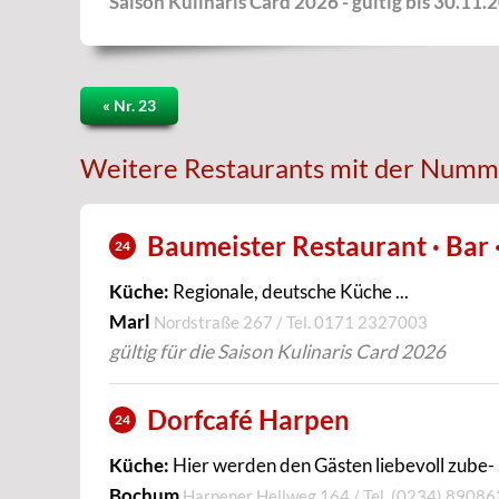
Saison Kulinaris Card 2026 - gültig bis 30.11.
« Nr. 23
Weitere Restaurants mit der Numm
Baumeister Restaurant · Bar 
24
Küche:
Regionale, deutsche Küche ...
Marl
Nordstraße 267 / Tel.
0171 2327003
gültig für die Saison Kulinaris Card 2026
Dorfcafé Harpen
24
Küche:
Hier werden den Gästen liebevoll zube- .
Bochum
Harpener Hellweg 164 / Tel.
(0234) 89086