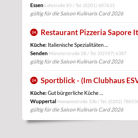
Essen
Lohstraße 83 / Tel.
(0201) 607635
gültig für die Saison Kulinaris Card 2026
Restaurant Pizzeria Sapore I
24
Küche:
Italienische Spezialitäten ...
Senden
Münsterstraße 28 / Tel.
(02597) 6387
gültig für die Saison Kulinaris Card 2026
Sportblick - (Im Clubhaus E
24
Küche:
Gut bürgerliche Küche ...
Wuppertal
Homannstraße 33b / Tel.
(0202) 78055
gültig für die Saison Kulinaris Card 2026