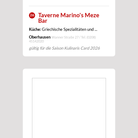
Taverne Marino's Meze
26
Bar
Küche:
Griechische Spezialitäten und ...
Oberhausen
Wanner Straße 27 / Tel.
(0208)
45142020
gültig für die Saison Kulinaris Card 2026