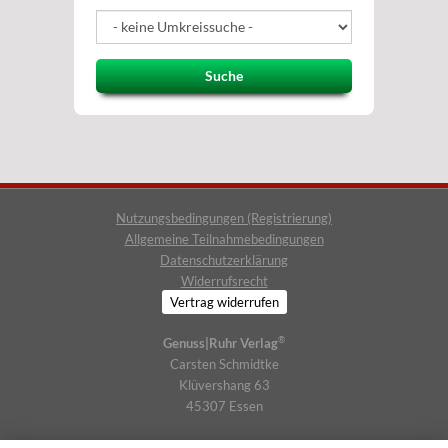
Suche
Nutzungsbedingungen (Registrierung)
Allgemeine Teilnahmebedingungen
Datenschutzerklärung
Widerrufsrecht
Vertrag widerrufen
®
Genuss|Ruhr Verlag
Carsten Schmidtke
Klüvershang 63
45307 Essen
Telefon: (0201) 1718766