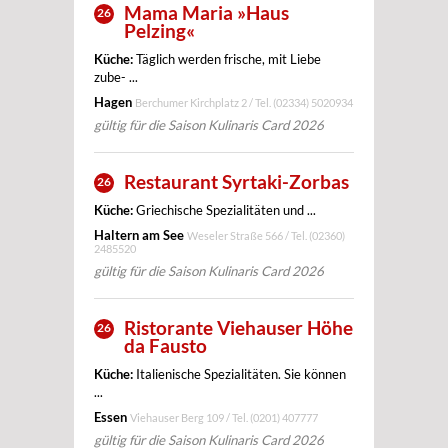
Mama Maria »Haus
26
Pelzing«
Küche:
Täglich werden frische, mit Liebe
zube- ...
Hagen
Berchumer Kirchplatz 2 / Tel.
(02334) 5020934
gültig für die Saison Kulinaris Card 2026
Restaurant Syrtaki-Zorbas
26
Küche:
Griechische Spezialitäten und ...
Haltern am See
Weseler Straße 566 / Tel.
(02360)
2485520
gültig für die Saison Kulinaris Card 2026
Ristorante Viehauser Höhe
26
da Fausto
Küche:
Italienische Spezialitäten. Sie können
...
Essen
Viehauser Berg 109 / Tel.
(0201) 407777
gültig für die Saison Kulinaris Card 2026