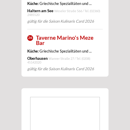
Küche:
Griechische Spezialitäten und ...
Haltern am See
Weseler Straße 566 / Tel.
(02360)
2485520
gültig für die Saison Kulinaris Card 2026
Taverne Marino's Meze
26
Bar
Küche:
Griechische Spezialitäten und ...
Oberhausen
Wanner Straße 27 / Tel.
(0208)
45142020
gültig für die Saison Kulinaris Card 2026