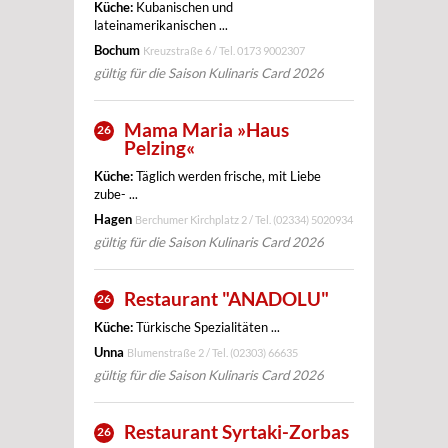
Küche:
Kubanischen und
lateinamerikanischen ...
Bochum
Kreuzstraße 6 / Tel.
0173 9002307
gültig für die Saison Kulinaris Card 2026
Mama Maria »Haus
26
Pelzing«
Küche:
Täglich werden frische, mit Liebe
zube- ...
Hagen
Berchumer Kirchplatz 2 / Tel.
(02334) 5020934
gültig für die Saison Kulinaris Card 2026
Restaurant "ANADOLU"
26
Küche:
Türkische Spezialitäten ...
Unna
Blumenstraße 2 / Tel.
(02303) 66635
gültig für die Saison Kulinaris Card 2026
Restaurant Syrtaki-Zorbas
26