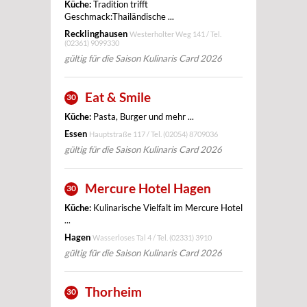
Küche:
Tradition trifft
Geschmack:Thailändische ...
Recklinghausen
Westerholter Weg 141 / Tel.
(02361) 9099330
gültig für die Saison Kulinaris Card 2026
Eat & Smile
30
Küche:
Pasta, Burger und mehr ...
Essen
Hauptstraße 117 / Tel.
(02054) 8709036
gültig für die Saison Kulinaris Card 2026
Mercure Hotel Hagen
30
Küche:
Kulinarische Vielfalt im Mercure Hotel
...
Hagen
Wasserloses Tal 4 / Tel.
(02331) 3910
gültig für die Saison Kulinaris Card 2026
Thorheim
30