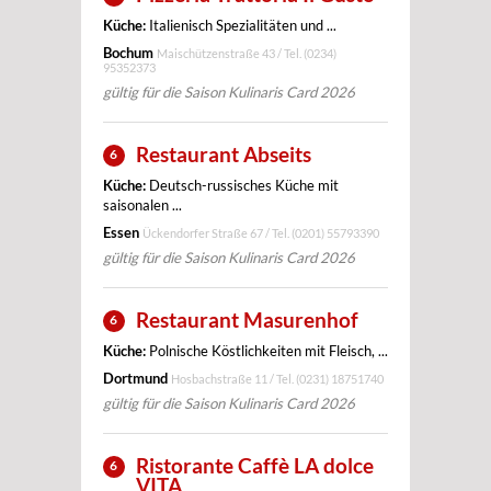
Küche:
Italienisch Spezialitäten und ...
Bochum
Maischützenstraße 43 / Tel.
(0234)
95352373
gültig für die Saison Kulinaris Card 2026
Restaurant Abseits
6
Küche:
Deutsch-russisches Küche mit
saisonalen ...
Essen
Ückendorfer Straße 67 / Tel.
(0201) 55793390
gültig für die Saison Kulinaris Card 2026
Restaurant Masurenhof
6
Küche:
Polnische Köstlichkeiten mit Fleisch, ...
Dortmund
Hosbachstraße 11 / Tel.
(0231) 18751740
gültig für die Saison Kulinaris Card 2026
Ristorante Caffè LA dolce
6
VITA