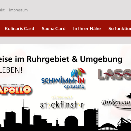
akt
Impressum
Kulinaris Card
Sauna Card
In Ihrer Nähe
So funktion