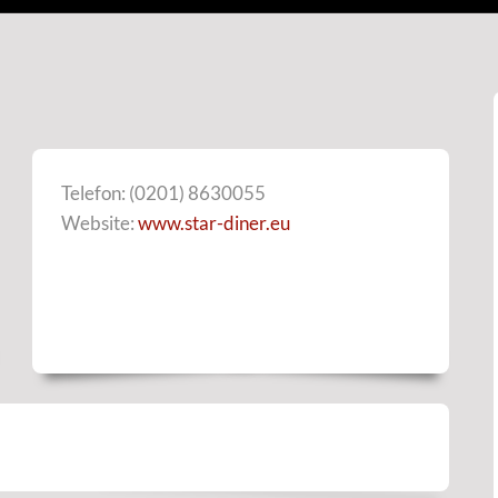
Telefon: (0201) 8630055
Website:
www.star-diner.eu