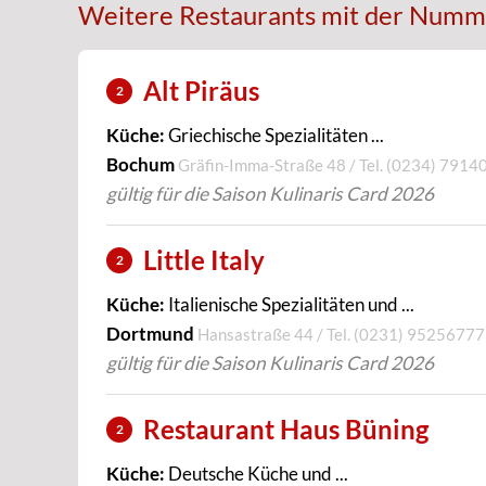
Weitere Restaurants mit der Numm
Alt Piräus
2
Küche:
Griechische Spezialitäten ...
Bochum
Gräfin-Imma-Straße 48 / Tel.
(0234) 7914
gültig für die Saison Kulinaris Card 2026
Little Italy
2
Küche:
Italienische Spezialitäten und ...
Dortmund
Hansastraße 44 / Tel.
(0231) 95256777
gültig für die Saison Kulinaris Card 2026
Restaurant Haus Büning
2
Küche:
Deutsche Küche und ...