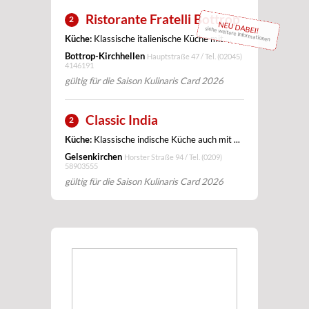
Ristorante Fratelli Bottrop
2
NEU DABEI!
siehe weitere Informationen
Küche:
Klassische italienische Küche mit ...
Bottrop-Kirchhellen
Hauptstraße 47 / Tel.
(02045)
4146191
gültig für die Saison Kulinaris Card 2026
Classic India
2
Küche:
Klassische indische Küche auch mit ...
Gelsenkirchen
Horster Straße 94 / Tel.
(0209)
58903555
gültig für die Saison Kulinaris Card 2026