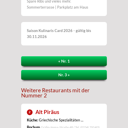
Spare Ribs und vieles mehr.
Sommerterrasse | Parkplatz am Haus
Saison Kulinaris Card 2026 - gültig bis
30.11.2026
« Nr. 1
Nr. 3 »
Weitere Restaurants mit der
Nummer 2
Alt Piräus
2
Küche:
Griechische Spezialitäten ...
Bochum
Gräfin-Imma-Straße 48 / Tel.
(0234) 791405