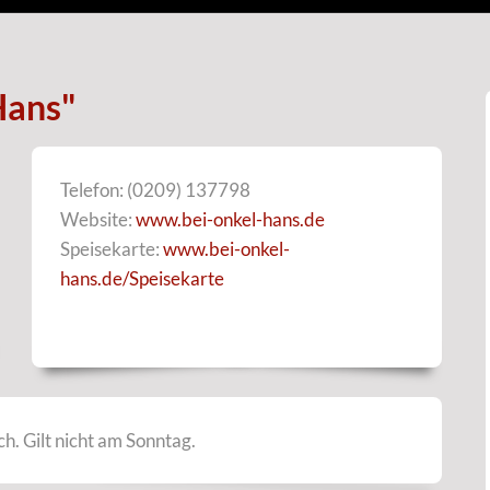
Hans"
Telefon: (0209) 137798
Website:
www.bei-onkel-hans.de
Speisekarte:
www.bei-onkel-
hans.de/Speisekarte
ch. Gilt nicht am Sonntag.