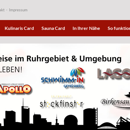
akt
Impressum
Kulinaris Card
Sauna Card
In Ihrer Nähe
So funktion