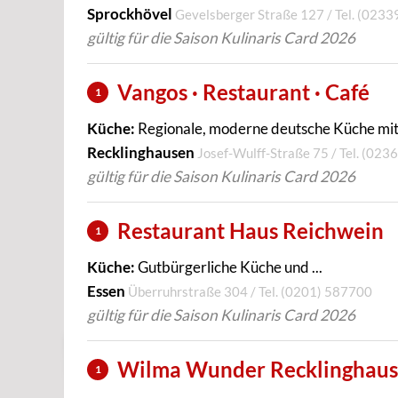
Sprockhövel
Gevelsberger Straße 127 / Tel.
(0233
gültig für die Saison Kulinaris Card 2026
Vangos · Restaurant · Café
1
Küche:
Regionale, moderne deutsche Küche mit 
Recklinghausen
Josef-Wulff-Straße 75 / Tel.
(0236
gültig für die Saison Kulinaris Card 2026
Restaurant Haus Reichwein
1
Küche:
Gutbürgerliche Küche und ...
Essen
Überruhrstraße 304 / Tel.
(0201) 587700
gültig für die Saison Kulinaris Card 2026
Wilma Wunder Recklinghau
1