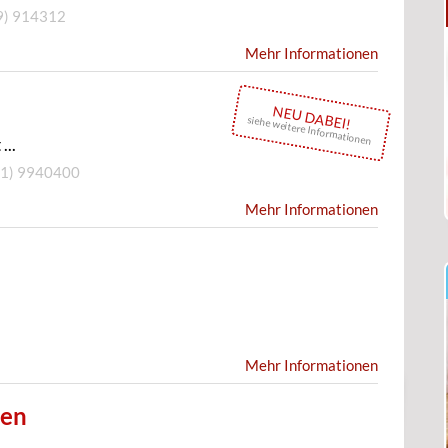
9) 914312
Mehr Informationen
NEU DABEI!
siehe weitere Informationen
...
1) 9940400
Mehr Informationen
Mehr Informationen
sen