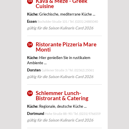
Kava & Meze - Greek
14
Cuisine
Küche:
Griechische, mediterrane Küche ...
Essen
Bocholder Straße 101 / Tel.
(0201) 24885040
gültig für die Saison Kulinaris Card 2026
Ristorante Pizzeria Mare
14
Monti
Küche:
Hier genießen Sie in rustikalem
Ambiente ...
Dorsten
Gahlener Straße 3 / Tel.
(02362) 25061
gültig für die Saison Kulinaris Card 2026
Schlemmer Lunch-
14
Bistrorant & Catering
Küche:
Regionale, deutsche Küche ...
Dortmund
Hohe Straße 88–90 / Tel.
(0231) 9766559
gültig für die Saison Kulinaris Card 2026