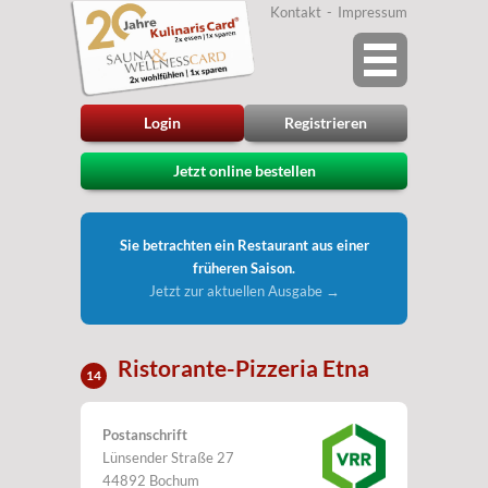
Kontakt
Impressum
Login
Registrieren
Jetzt online bestellen
Sie betrachten ein Restaurant aus einer
früheren Saison.
Jetzt zur aktuellen Ausgabe →
Ristorante-Pizzeria Etna
14
Postanschrift
Lünsender Straße 27
44892 Bochum