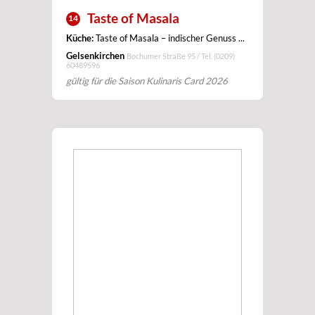
Taste of Masala
14
Küche:
Taste of Masala – indischer Genuss ...
Gelsenkirchen
Bochumer Straße 95 / Tel.
(0209)
60489596
gültig für die Saison Kulinaris Card 2026