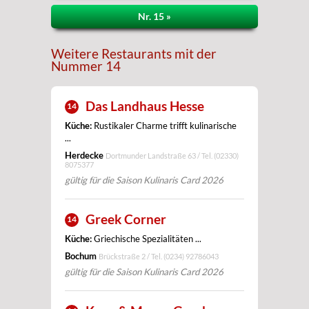
Nr. 15 »
Weitere Restaurants mit der
Nummer 14
Das Landhaus Hesse
14
Küche:
Rustikaler Charme trifft kulinarische
...
Herdecke
Dortmunder Landstraße 63 / Tel.
(02330)
8075377
gültig für die Saison Kulinaris Card 2026
Greek Corner
14
Küche:
Griechische Spezialitäten ...
Bochum
Brückstraße 2 / Tel.
(0234) 92786043
gültig für die Saison Kulinaris Card 2026